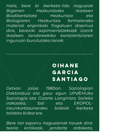
Hala, bere bi ikerketa-ildo nagusiak
Bigarren Hezkuntzako ikasleen
Biodibertsitate Hezkuntza eta
Biologiaren Hezkuntza formalerako
material enpirikoki frogatuen diseinua
dira, bereziki azpimarratzekoak izanik
ikasleen landareekiko kontzientziaren
inguruan burututako lanak.
oihane
garcia
Santiago
Getxon jaioa 1980an. Soziologian
Doktoratua eta gaur egun UPV/EHUko
Soziologia eta Gizarte Langintza Saileko
irakaslea, bai eta EKOPOL-
Iraunkortasunerako bideak ikerketa
taldeko kidea ere.
Bere lan esparru nagusienak hauek dira:
teoria kritikoak, jendarte aldaketa,
hezkuntza ekosoziala eta trantsizio
ekosozialak. Herri mugimenduarekin