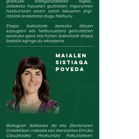
graduak kategorizatzeko legea…
aldaketa hauetan guztietan ingurumen
hezkuntzari ezarri zaion lekuaren argi-
itzalak arakatzea dugu helburu.
Etapa bakoitzak berezko dituen
ezaugarri eta helburuetara gerturatzen
saiatuko gara eta hizlari bakoitzak etapa
batetik egingo du ekarpena
maialen
sistiaga
POVEDA
Biologian doktorea da eta Zientziaren
Didaktikan irakasle eta ikertzailea EHUko
Gipuzkoako Hezkuntza Fakultatean.