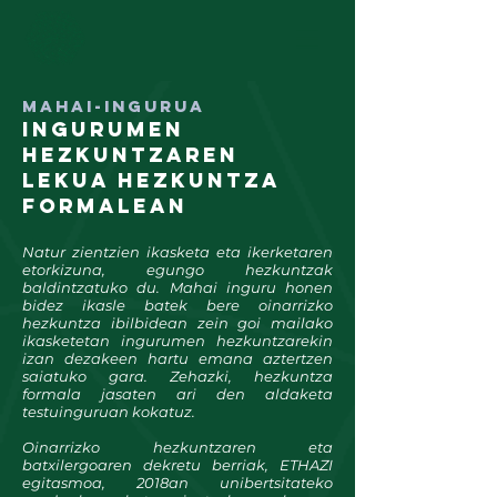
Mahai-Ingurua
ingurumen
hezkuntzaren
lekua hezkuntza
formalean
Natur zientzien ikasketa eta ikerketaren
etorkizuna, egungo hezkuntzak
baldintzatuko du. Mahai inguru honen
bidez ikasle batek bere oinarrizko
hezkuntza ibilbidean zein goi mailako
ikasketetan ingurumen hezkuntzarekin
izan dezakeen hartu emana aztertzen
saiatuko gara. Zehazki, hezkuntza
formala jasaten ari den aldaketa
testuinguruan kokatuz.
Oinarrizko hezkuntzaren eta
batxilergoaren dekretu berriak, ETHAZI
egitasmoa, 2018an unibertsitateko