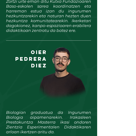
Zortzi urte eman ditu Kutxa Fundazioaren
Baso-eskolen sarea koordinatzen eta
harreman estua izan du ingurumen
hezkuntzarekin eta naturan hezten duen
hezkuntza komunitatearekin. Ikerketari
dagokionez, kanpo-espazioaren erabilera
didaktikoan zentratu da batez ere.
oier
pedrera
Diez
Biologian graduatua da Ingurumen
Biologia aipamenarekin. Irakasleen
Prestakuntza Masterra ikasi ondoren
Zientzia Esperimentalen Didaktikaren
arloan ikertzen aritu da.